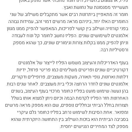
פליז, או Brass בלועזית, הינו חומר מתכתי אשר מופק באופן
תעשייתי
מסגסוגת
של נחושת ואבץ.
חומר זה מתאפיין ביתרונות רבים אשר מתקבלים משילוב של שני
החומרים האלו יחד, ביניהם מראה מרשים דמוי זהב, עמידות גבוהה
בפני קורוזיה ושילוב בין קושי לפריכות, המאפשר להפיק ממנו מגוון
אלמנטים לשימושים שונים. הפליז נחשב לחומר קל ונוח לעבודה
וניתן להפיק ממנו בקלות צורות וגימורים שונים, כך שהוא מספק
ורסטיליות רבה.
בענף האדריכלות והעיצוב משמש הפליז לייצור של אלמנטים
דקורטיביים שונים ופריטים משלימים כמו פריטי פרזול, ידיות
דלתות וארונות, גופי תאורה, מעקות מעוצבים, פרופילים ודקורים,
אלמנטים שונים לחדר הרחצה וכלי בית מעוצבים. לאחר שנים רבות
בהן נעשה שימוש מועט בפליז כחומר מרכזי בענף העיצוב, בשנים
האחרונות חזר הפליז לקדמת הבמה וכיום ניתן למצוא אותו בשלל
תצורות בחלל הביתי ובחללים נוספים, שם הוא מספק מראה מרשים
ומפואר. אחת הסיבות לשימוש נרחב בפליז כחומר גלם עיקרי
בסביבה הביתית הוא בזכות השילוב בין התחושה היוקרתית שהוא
מספק לצד המחירים הנגישים יחסית.