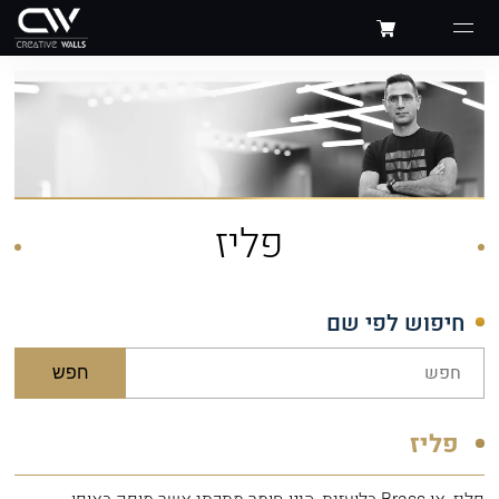
פליז
חיפוש לפי שם
חפש
פליז