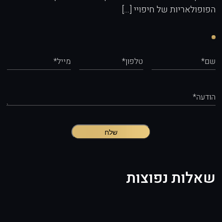
הפופולאריות של חיפויי […]
שם*
טלפון*
מייל*
הודעה*
שלח
שאלות נפוצות