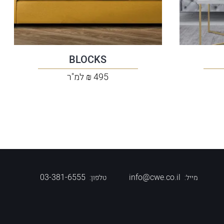
BLOCKS
495 ₪ למ"ר
03-381-6555
info@cwe.co.il
מייל:
טלפון: