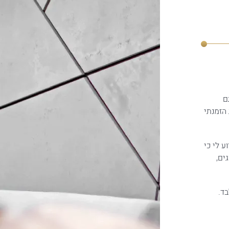
ם
הזמנתי
 לי כי
ים,
ד.