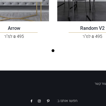
Arrow
Random V2
495 ₪ למ"ר
495 ₪ למ"ר
צור קשר
חפשו אותנו ב: