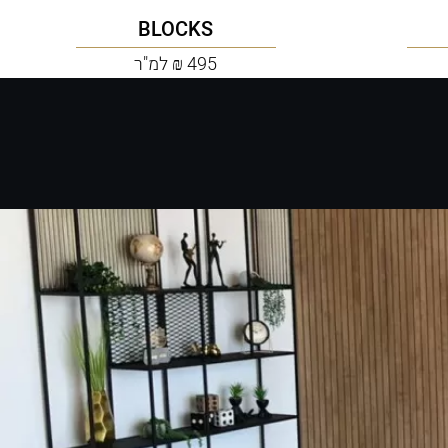
BLOCKS
495 ₪ למ"ר