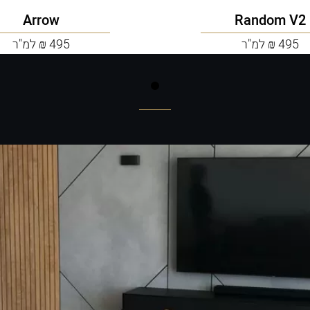
Arrow
Random V2
495 ₪ למ"ר
495 ₪ למ"ר