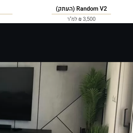
Random V2 (העתק)
3,500 ₪ למ"ר