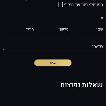
הפופולאריות של חיפויי […]
שם*
טלפון*
מייל*
הודעה*
שלח
שאלות נפוצות