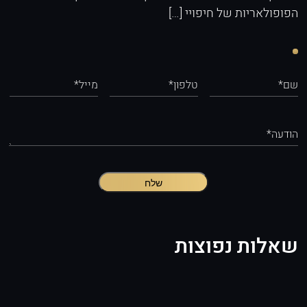
הפופולאריות של חיפויי […]
שם*
טלפון*
מייל*
הודעה*
שלח
שאלות נפוצות