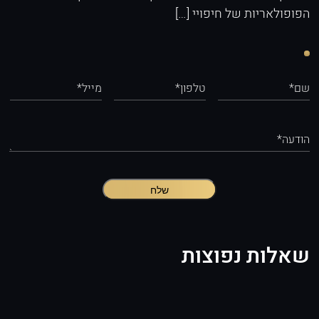
הפופולאריות של חיפויי […]
שם*
טלפון*
מייל*
הודעה*
שלח
שאלות נפוצות