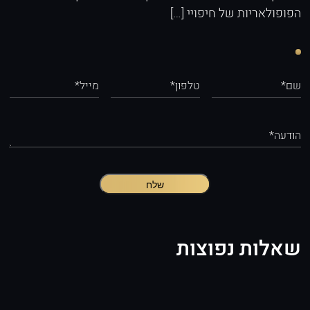
הפופולאריות של חיפויי […]
שם*
טלפון*
מייל*
הודעה*
שלח
שאלות נפוצות