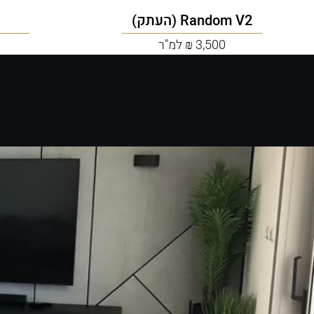
Random V2 (העתק)
3,500 ₪ למ"ר