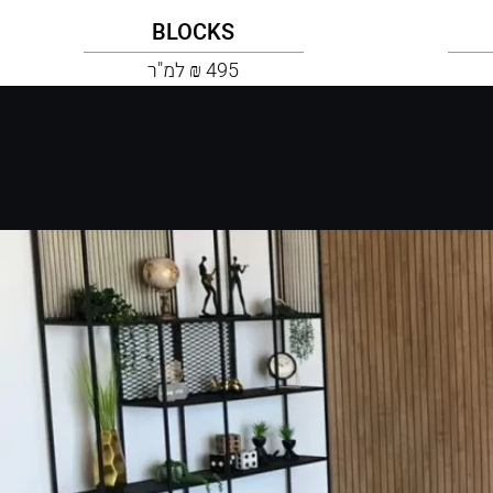
BLOCKS
495 ₪ למ"ר