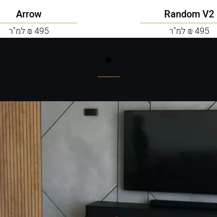
Arrow
Random V2
495 ₪ למ"ר
495 ₪ למ"ר