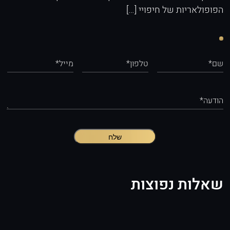
הפופולאריות של חיפויי […]
שם*
טלפון*
מייל*
הודעה*
שלח
שאלות נפוצות