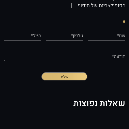
הפופולאריות של חיפויי […]
שם*
טלפון*
מייל*
הודעה*
שלח
שאלות נפוצות