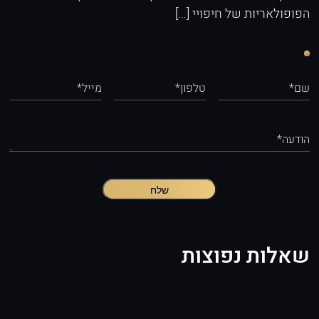
הפופולאריות של חיפויי […]
שם*
טלפון*
מייל*
הודעה*
שלח
שאלות נפוצות