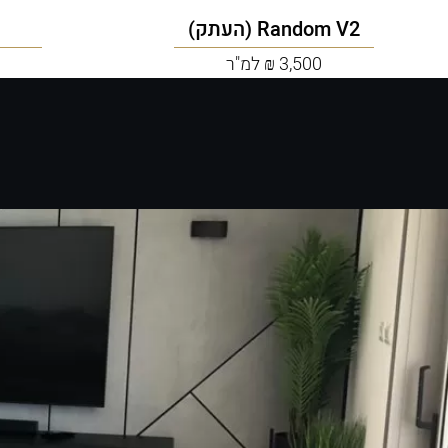
Random V2 (העתק)
3,500 ₪ למ"ר