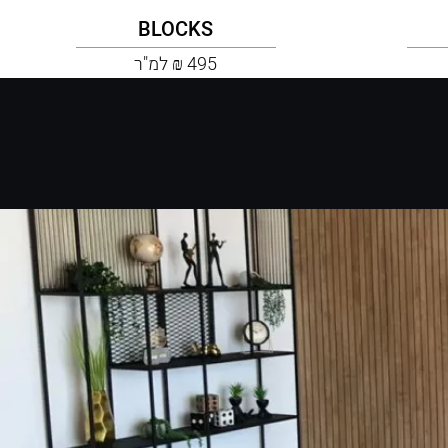
BLOCKS
495 ₪ למ"ר