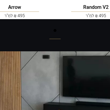
Arrow
Random V2
495 ₪ למ"ר
495 ₪ למ"ר