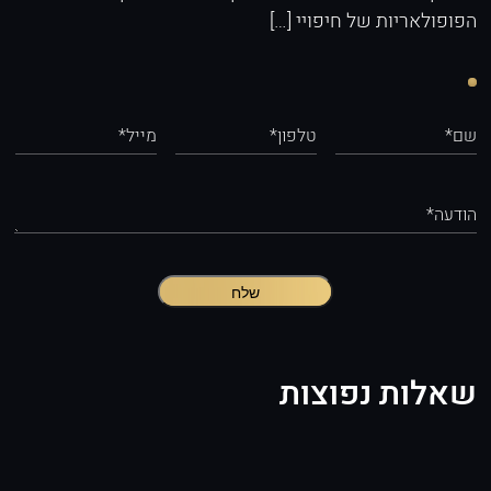
הפופולאריות של חיפויי […]
שם*
טלפון*
מייל*
הודעה*
שלח
שאלות נפוצות