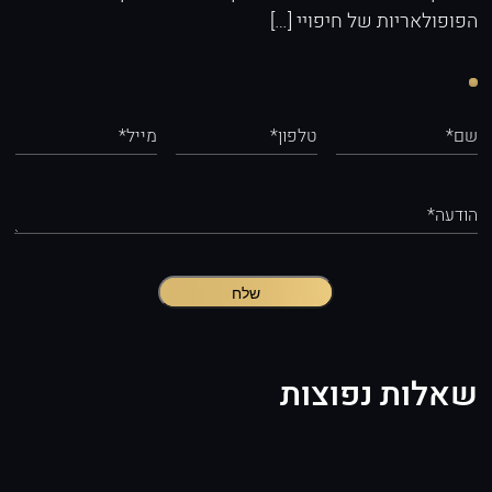
הפופולאריות של חיפויי […]
שם*
טלפון*
מייל*
הודעה*
שלח
שאלות נפוצות