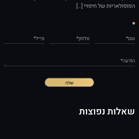
הפופולאריות של חיפויי […]
שם*
טלפון*
מייל*
הודעה*
שלח
שאלות נפוצות