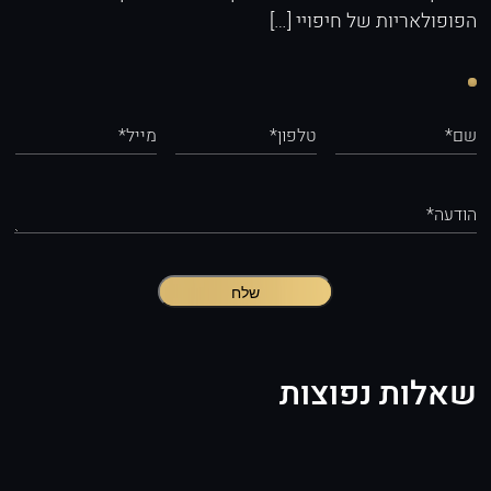
הפופולאריות של חיפויי […]
שם*
טלפון*
מייל*
הודעה*
שלח
שאלות נפוצות