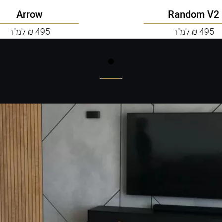
Arrow
Random V2
495 ₪ למ"ר
495 ₪ למ"ר