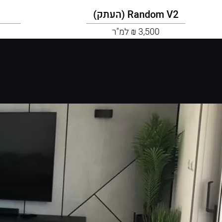
Random V2 (העתק)
3,500 ₪ למ"ר