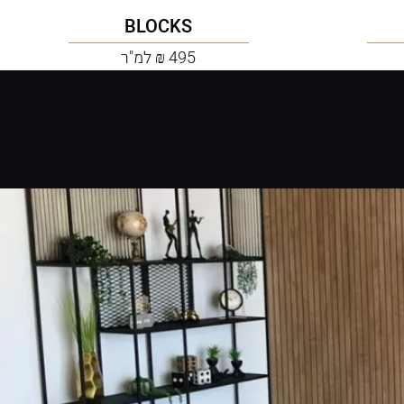
BLOCKS
495 ₪ למ"ר