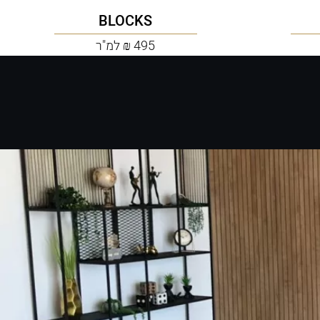
BLOCKS
495 ₪ למ"ר