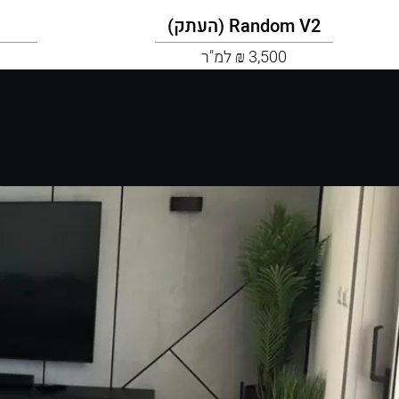
Random V2 (העתק)
3,500 ₪ למ"ר