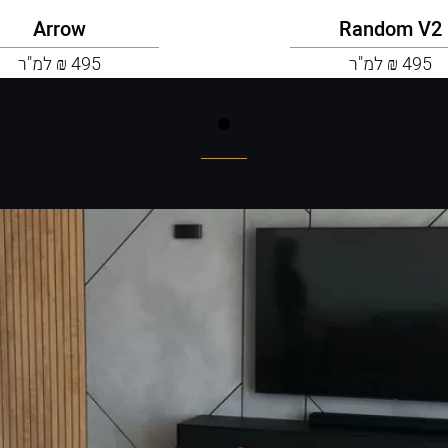
Arrow
Random V2
495 ₪ למ"ר
495 ₪ למ"ר