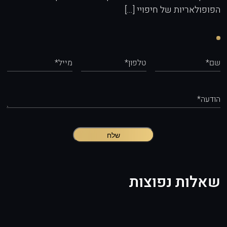
הפופולאריות של חיפויי […]
שם*
טלפון*
מייל*
הודעה*
שלח
שאלות נפוצות