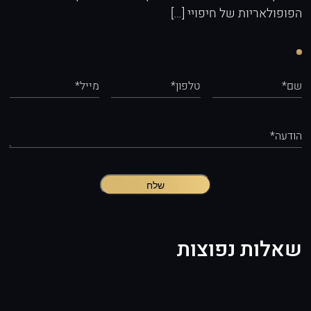
הפופולאריות של חיפויי […]
שם*
טלפון*
מייל*
הודעה*
שלח
שאלות נפוצות