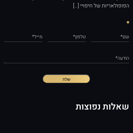
הפופולאריות של חיפויי […]
שם*
טלפון*
מייל*
הודעה*
שלח
שאלות נפוצות