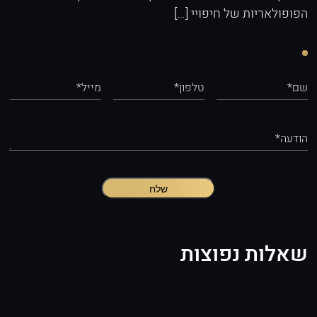
הפופולאריות של חיפויי […]
שם*
טלפון*
מייל*
הודעה*
שלח
שאלות נפוצות