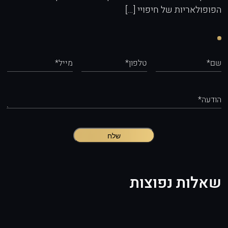
הפופולאריות של חיפויי […]
שם*
טלפון*
מייל*
הודעה*
שלח
שאלות נפוצות