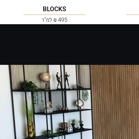
BLOCKS
495 ₪ למ"ר