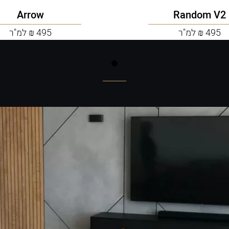
Arrow
Random V2
495 ₪ למ"ר
495 ₪ למ"ר