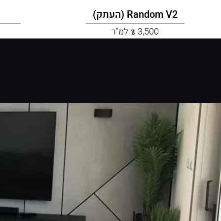
Random V2 (העתק)
3,500 ₪ למ"ר