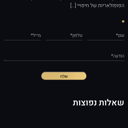
הפופולאריות של חיפויי […]
שם*
טלפון*
מייל*
הודעה*
שלח
שאלות נפוצות