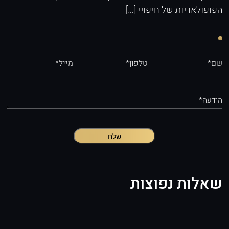
הפופולאריות של חיפויי […]
שם*
טלפון*
מייל*
הודעה*
שלח
שאלות נפוצות