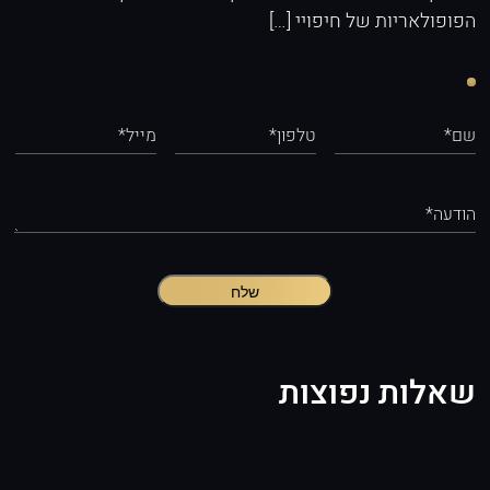
הפופולאריות של חיפויי […]
שם*
טלפון*
מייל*
הודעה*
שלח
שאלות נפוצות