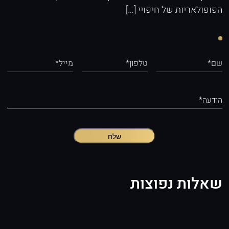
הפופולאריות של חיפויי […]
שם*
טלפון*
מייל*
הודעה*
שלח
שאלות נפוצות