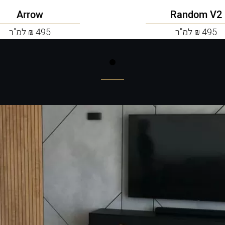
Arrow
Random V2
495 ₪ למ"ר
495 ₪ למ"ר