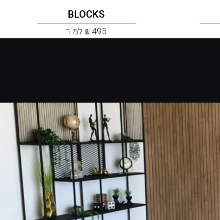
BLOCKS
495 ₪ למ"ר