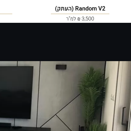
Random V2 (העתק)
3,500 ₪ למ"ר