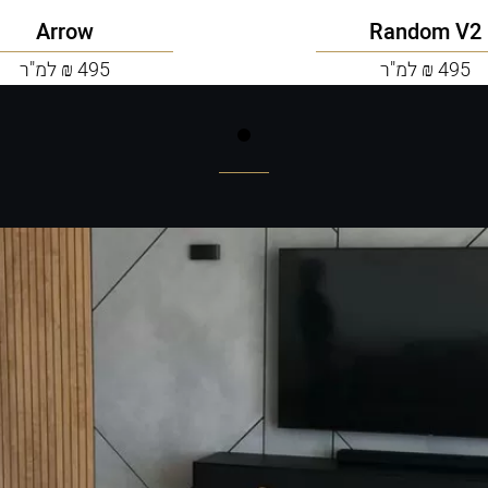
Arrow
Random V2
495 ₪ למ"ר
495 ₪ למ"ר