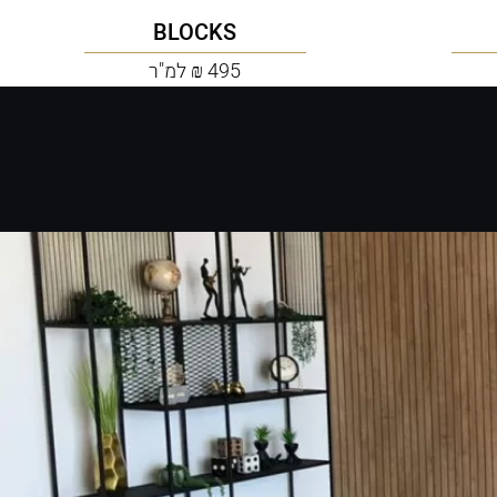
BLOCKS
495 ₪ למ"ר