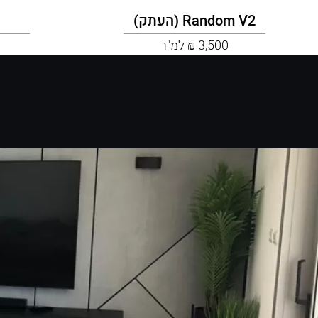
Random V2 (העתק)
3,500 ₪ למ"ר