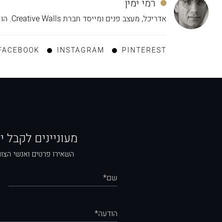
רמי ימין
אדריכל, מעצב פנים ומייסד חברת Creative Walls. הופך רעיונות למציאות כבר מעל 10 שנים.
FACEBOOK
INSTAGRAM
PINTEREST
מעוניינים לקבל י
השאירו פרטים ואנשי הצוו
שם*
הודעה*