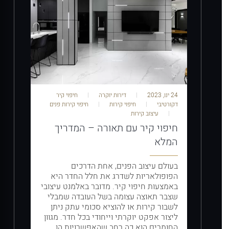
24 ינו, 2023
דירות יוקרה
חיפוי קיר
דקורטיבי
חיפוי קירות
חיפוי קירות פנים
עיצוב קירות
חיפוי קיר עם תאורה – המדריך
המלא
בעולם עיצוב הפנים, אחת הדרכים
הפופולאריות לשדרג את חלל החדר היא
באמצעות חיפוי קיר. מדובר באלמנט עיצובי
שצבר תאוצה עצומה בשל העובדה שמבלי
לשבור קירות או להוציא סכומי עתק ניתן
ליצור אפקט יוקרתי וייחודי בכל חדר. מגוון
החומרים הוא כה רחב שהאפשרויות הן