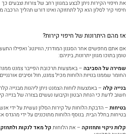
את חיפוי הקירות ניתן לבצע במגוון רחב של צורות וצבעים כך 
חיפוי קיר לסלון הוא קל לתחזוקה ואינו דורש תהליך הרכבה מ
אז מהם היתרונות של חיפוי קירות?
אם אתם מחפשים אחר הסגנון המודרני, הווינטג' ואפילו התעשי
טומן בתוכו מגוון יתרונות, ביניהם:
שמירה על הסביבה
– באמצעות תרכובת הפייבר צמנט ממנה 
החומר שממנו בנויות הלוחות מכיל צמנט, חול וסיבים אורגניים
בנייה קלה
– באמצעות לוחות הצמנט ניתן ליהנות מבנייה קלה
חשוב לדעת כי הנחת הבטון וקיבועו נעשים בצורה של בנייה קלה
בטיחות
– הדבקת הלוחות על קירות הסלון נעשית על ידי אנשי 
בטיחות בחלל הבית. בנוסף הלוחות מתוכננים על ידי מהנדס אז
קלות ניקוי ותחזוקה
– את הלוחות
קל מאד לנקות ולתחזק
ת