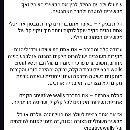
שיש לשלב עם החלל, לבין אם מכשירי חשמל ואף
מכשירים למטבח ולחדר האמבטיה.
קלות בניקוי
– כאשר אתם בוחרים קירות מבטון אדריכלי
אתם נהנים מקיר שקל לנקות ויותר תוך ניקוי קל של
מכשירים הסמוכים איליו.
עבודה קלה ומהירה
– אם אתם חוששים שכדי ליהנות
מקירות מעוצבים יש להרוס חלקים במבנה או לבצע בנייה
מחדש, חשוב שתדעו כי המומחים של
חברת
creative
walls
מבצעים עבודה קלה, ירוקה ומהירה תוך שהקירות
מותקנים בשיטה הדבקה ועיגון ייחודית שאינה גורמת
נזקים ולא מצריכה ימי בנייה ארוכים.
קבלת אחריות
– אנו בחברת creative walls מקנים
אחריות ושירותי תיקונים לכל קלקול, שריטה או תקלה.
אז אם אתם רוצים לשלב את הטלוויזיה שלכם או כל
מכשיר חשמליים בצורה נכונה, זה הזמן לפנות למומחים
של creativewalls