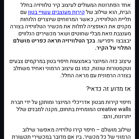
אחד הפתרונות המעולים לעיצוב קיר טלוויזיה בחלל
הבית, הוא שילוב של
קירות מעוצבים עשויי בטון
עם
תליית הטלוויזיה, כאשר המרווחים שיוצרים הלוחות
מקנים את האופציה לתלות את מכשיר הטלוויזיה בצורה
מעוצבת וזאת מבלי שחוטים ושאר מכשירים הנלווים
יבצבצו ויפריעו.
בכך הטלוויזיה תראה כפריט מושלם
התלוי על הקיר.
עיצוב כזה המיוצר באמצעות חיפוי בטון במרקמים צבעים
וטקסטורות שונות, כמו גם עיצוב הרמוני ואחיד משתלב
בצורה הרמונית עם מראה החלל.
אז מדוע זה כדאי?
חיפוי קירות מבטון אדריכלי המיוצר ומותקן על ידי חברת
creative walls המומחית בתחום, מקנה למבנים שלל
יתרונות, והם:
שילוב מושלם
– חיפוי קירו טלויזיה מאפשר שילוב
הרמוני של כל מכשיר, בין אם מדובר במכשירי תקשורת