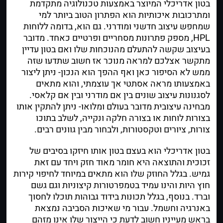
בטון אדריכלי המיוצר באמצעות טכנולוגיה מתקדמת
ומתרכובות איכותיות הוא הפתרון הטוב ביותר למי
שמחפש עיצוב חדשני ומודרני. גם הוא, בדומה ללוחות
HPL, מספק פתרונות מסחריים ופרטיים כאחד. מדובר
בעיצוב שקשה להתעלם מהנוכחות שלו ואם בטון עדיין
מתקשר אצלכם למראה מנוכר אז חשוב שתדעו שזה
ממש לא הסיפור כאן ואף ההפך הוא הנכון- ניתן ליצור
באמצעותו מראה אסתטי אך עוצמתי, והוא מתאים
לסגנונות עיצוב שונים בין אם מודרני ובין אם קלאסי.
מבחינה עיצובית מדובר בעולם ומלואו- ניתן להתקין אותו
בצורות לוחות או בצורה חלקה ונקייה, לשלב בתוכו
צורות, ציורים וטקסטורות, ולבחור מבין גוונים רבים.
בטון אדריכלי
הוא בעצם בטון אותו חיזקו בסיבים של
זכוכית והתוצאה היא חומר מאוד חזק ויחד עם זאת
גמיש. בגלל החוזק שלו הוא מתאים במיוחד לחיפוי קירות
חוץ היות והינו עמיד בטמפרטורות קיצוניות וגם גשם
וברד. בנוסף, בגלל תכונות בידוד גבוהות תוכלו לחסוך
באנרגיה וחשמל. עבור מי שאיכות הסביבה נמצאת
בראש מעייניו חשוב לדעת כי הייצור שלו אינו מזהם