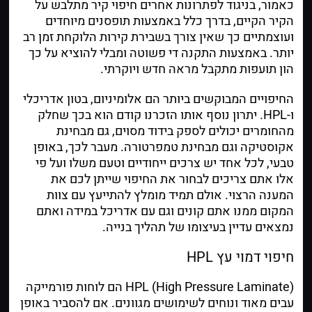
כאמור, בניגוד לפתרונות אחרים חיפוי קיר מתלבש על
הקיר הקיים, בדרך כלל באמצעות תופסנים מיוחדים
ועוצמתיים כך שאין צורך בשבירת קירות הלוקחת זמן רב
יותר. באמצעות התקנה די פשוטה ומבלי להוציא על כך
הון תועפות מתקבל מראה חדש ויוקרתי.
החיפויים המבוקשים ביותר הם אלומיניום, בטון אדריכלי
ו-
HPL
. יתרון נוסף אותו הזכרנו קודם הוא בכך שחלק
מהחומרים יכולים לספק בידוד מסוים, גם מבחינת
אקוסטיקה וגם מבחינת טמפרטורה. מעבר לכך, באופן
טבעי, לכל אחד יש צרכים ייחודיים וטעם משלו ועל פי
אלו אתם צריכים לבחור את החיפוי שייתן לכם את
המענה הרצוי. אולם תמיד מומלץ להתייעץ עם צוות
המקום ממנו אתם קונים וגם עם אדריכל במידה ואתם
נמצאים עדיין בעיצומו של תהליך בנייה.
חיפוי דמוי עץ HPL
HPL (High Pressure Laminate) הם לוחות פורמייקה
עבים מאוד ונוחים לשימושים מגוונים. אם להסביר באופן