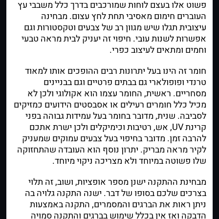
פשוט אלו בעצם לוחות שמורכבים בדרך כלל משבבי עץ
העוברים חימום מאסיבי תחת לחץ עצום. מבחינה
עיצובית תגלו שיש מגוון רב של צבעים וטקסטורות וגם
אפשרות לשנות עובי. חיפוי זה יעניק לבית מראה טבעי
וחמים ומתאים לעיצוב כפרי.
חומר זה הינו בעל יתרונות רבים ההופכים אותו למאוד
טרנדי ופופולארי
גם בבתים פרטיים וגם בבניינים
מסחריים. ראשית, החומר עצמו הוא אקולוגי ולכן לא
מכיל כלל חומרים רעילים או אסבסטים הידועים כמזיקים
לסביבה. שנית, מדובר בחומר בעל עמידות גבוהה בפני
קרינת UV, אש, רטיבות וכימיקלים ולכן ישרת אתכם
להרבה זמן. מדובר בחיפוי בעל צבעים עמוקים שמעניק
לקיר מראה מבריק. יתרון נוסף הוא העובדה שהתחזוקה
שלו פשוטה במיוחד ולא מצריכה ניקוי מיוחד.
מבחינת ההתקנה ישנן מספר אופציות, ושוב, זה תלוי
בצרכים שלכם בסופו של דבר. ישנה התקנה גלויה בה
ניתן ראות את הברגים והמסמרים, התקנה באמצעות
הדבקה ואז אין בכלל שימוש בברגים והתקנה סמויה