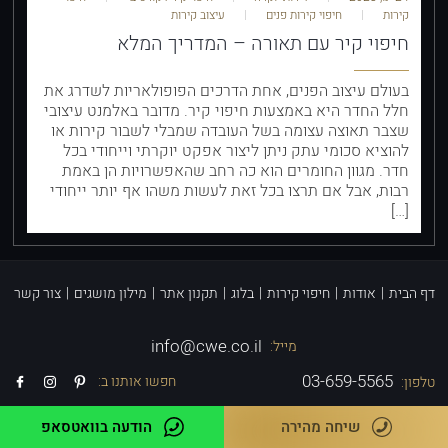
קירות
חיפוי קירות פנים
עיצוב קירות
חיפוי קיר עם תאורה – המדריך המלא
בעולם עיצוב הפנים, אחת הדרכים הפופולאריות לשדרג את
חלל החדר היא באמצעות חיפוי קיר. מדובר באלמנט עיצובי
שצבר תאוצה עצומה בשל העובדה שמבלי לשבור קירות או
להוציא סכומי עתק ניתן ליצור אפקט יוקרתי וייחודי בכל
חדר. מגוון החומרים הוא כה רחב שהאפשרויות הן באמת
רבות, אבל אם תרצו בכל זאת לעשות משהו אף יותר ייחודי
[…]
דף הבית
|
אודות
|
חיפוי קירות
|
בלוג
|
תקנון אתר
|
מילון מושגים
|
צור קשר
info@cwe.co.il
מייל:
03-659-5565
חפשו אותנו ב:
טלפון:
שיחה מהירה
הודעה בוואטסאפ
Powered by