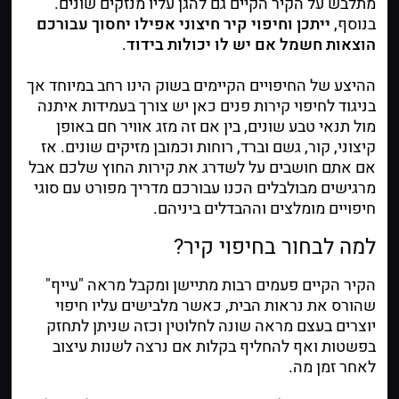
מתלבש על הקיר הקיים גם להגן עליו מנזקים שונים.
בנוסף,
ייתכן וחיפוי קיר חיצוני אפילו יחסוך עבורכם
הוצאות חשמל אם יש לו יכולות בידוד
.
ההיצע של החיפויים הקיימים בשוק הינו רחב במיוחד אך
בניגוד
לחיפוי קירות פנים
כאן יש צורך בעמידות איתנה
מול תנאי טבע שונים, בין אם זה מזג אוויר חם באופן
קיצוני, קור, גשם וברד, רוחות וכמובן מזיקים שונים. אז
אם אתם חושבים על לשדרג את קירות החוץ שלכם אבל
מרגישים מבולבלים הכנו עבורכם מדריך מפורט עם סוגי
חיפויים מומלצים וההבדלים ביניהם.
למה לבחור בחיפוי קיר?
הקיר הקיים פעמים רבות מתיישן ומקבל מראה "עייף"
שהורס את נראות הבית, כאשר מלבישים עליו חיפוי
יוצרים בעצם מראה שונה לחלוטין וכזה שניתן לתחזק
בפשטות ואף להחליף בקלות אם נרצה לשנות עיצוב
לאחר זמן מה.