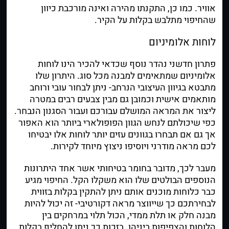
אוויר. כמו כן, התקנתו מהירה ואינה מורכבת כיוון
שהחיפוי מתלבש בקלות על הקיר.
לוחות אלומיניום
פתרון חדשני נהדר נוסף שכדאי להכיר הינו לוחות
אלומיניום שמתאימים למבנה מכל סוג. היתרון שלו
מתבטא בגיוון העיצובי הנרחב- ניתן לבחור עובי ורוחב
מותאמים אישית וכמובן גם מבין צבעים רבים במטרה
ליצור את המראה המושלם עבורכם ועבור הסגנון הנבחר.
כפי שיכולתם לנחש הגוון הפופולארי ביותר הוא האפור
אך גם אם תבחרו בגוונים עזים יותר לוחות אלו יבטיחו
לכם מראה מודרני ויוסיפו ניצוץ מיוחד לקירות.
מעבר לכך, מדובר בחומר בטיחותי אשר אחד היתרונות
הנוספים הבולטים שלו הוא משקלו הקל. החיפוי מגיע
כבר כלוחות מוכנים אותם ניתן להתקין בקלות בזווית
לבחירתכם כך שייווצר מראה דקורטיבי- זה יכול להיות
מבנה חלק או תלת ממדי, הכול תלוי במרחקים בין
הלוחות והצפיפות ביניהן. בזכות כך ניתן להחליף בקלות