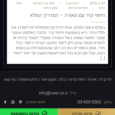
24 ינו, 2023
דירות יוקרה
חיפוי קיר דקורטיבי
חיפוי
קירות
חיפוי קירות פנים
עיצוב קירות
חיפוי קיר עם תאורה – המדריך המלא
בעולם עיצוב הפנים, אחת הדרכים הפופולאריות לשדרג את
חלל החדר היא באמצעות חיפוי קיר. מדובר באלמנט עיצובי
שצבר תאוצה עצומה בשל העובדה שמבלי לשבור קירות או
להוציא סכומי עתק ניתן ליצור אפקט יוקרתי וייחודי בכל
חדר. מגוון החומרים הוא כה רחב שהאפשרויות הן באמת
רבות, אבל אם תרצו בכל זאת לעשות משהו אף יותר ייחודי
[…]
דף הבית
|
אודות
|
חיפוי קירות
|
בלוג
|
תקנון אתר
|
מילון מושגים
|
צור קשר
info@cwe.co.il
מייל:
03-659-5565
חפשו אותנו ב:
טלפון:
שיחה מהירה
הודעה בוואטסאפ
Powered by