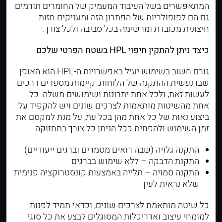
המתאפשרים בשל העיבוד המעמיק של החומרים תורמים
גם הם לפופולריות של הפתרון הזה ומעניקים חזות
חיצונית מכובדת ומרשימה בכל סביבה ולכל צורך.
כיצד ניתן להתקין חיפוי HPL בשטח הפרטי שלכם
גורם חשוב בשימוש יעיל באפשרויות ה-HPL הוא האופן
שבו נעשית ההתקנה של הלוחות. קיימות מספרים דרכים
לעשות זאת, ולכל אחת יתרונות ושימושים משלה. כל
אחת מהשיטות מותאמות לצרכים שונים ויש להקפיד על
ביצוע נאות של כל אחת מהן בכל עת, על מנת למקסם את
זמן השימוש ולהפחית ככל הניתן כל צורך בתחזוקה.
התקנה גלויה (שבה רואים מסמרים וברגים ייעודיים)
התקנת הדבקה – ללא שימוש בברגים
התקנה סמויה – תלייה באמצעות קונסטרוקציה פנימית
שלא נראית לעין
כל שיטה מותאמת לצרכים שונים, וכדאי תמיד לפנות
למומחי עיצוב ואדריכלות המסוגלים לבצע את כל סוגי